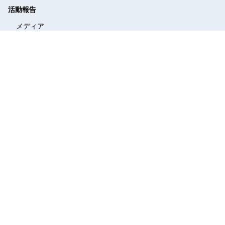
活動報告
メディア
議事録
質疑動画
議員立法
質問主意書
機関誌
かわら版
支援
個人献金
後援会ご入会
プライバシーポリシー