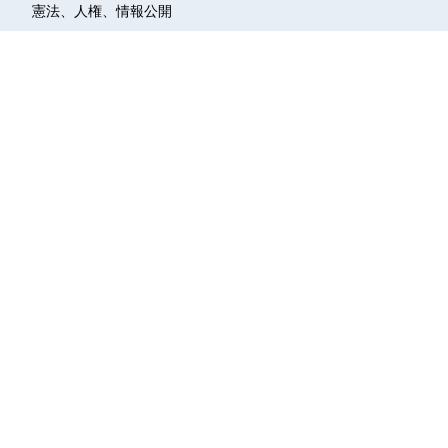
憲法、人権、情報公開
外交
農業、国土交通、地域政策
活動報告
メディア
議事録
質疑動画
議員立法
質問主意書
機関誌
かわら版
支援
個人献金