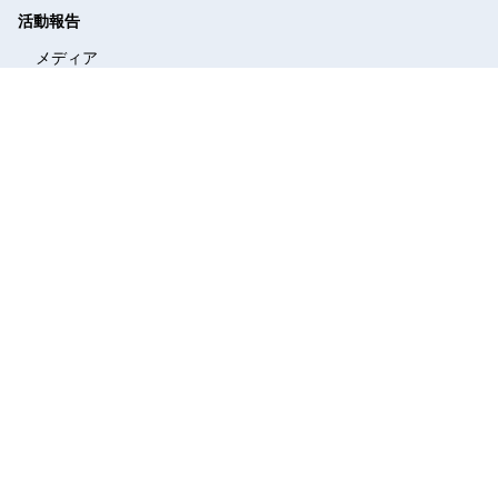
活動報告
メディア
議事録
質疑動画
議員立法
質問主意書
機関誌
かわら版
支援
個人献金
後援会ご入会
プライバシーポリシー