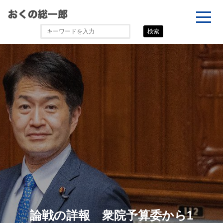
検索
論戦の詳報 衆院予算委から1