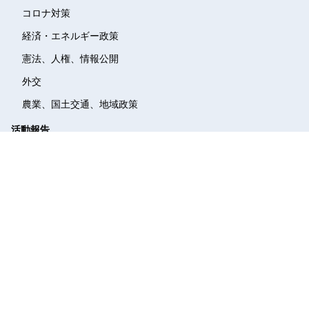
コロナ対策
経済・エネルギー政策
憲法、人権、情報公開
外交
農業、国土交通、地域政策
活動報告
メディア
議事録
質疑動画
議員立法
質問主意書
機関誌
かわら版