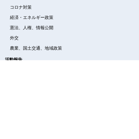
コロナ対策
経済・エネルギー政策
憲法、人権、情報公開
外交
農業、国土交通、地域政策
活動報告
メディア
議事録
質疑動画
議員立法
質問主意書
機関誌
かわら版