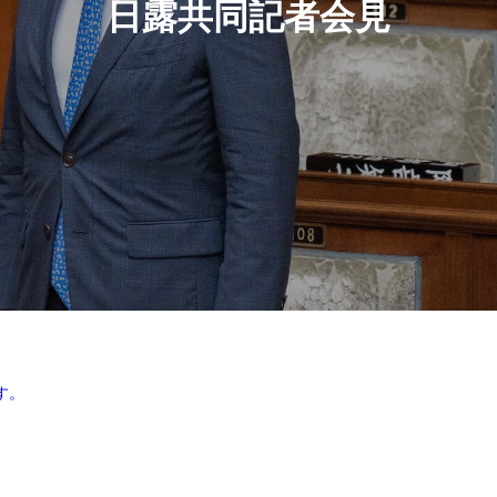
日露共同記者会見
す。