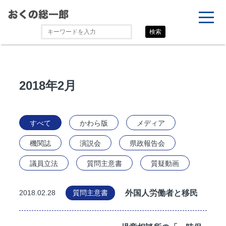
検索
2018年2月
すべて
かわら版
メディア
機関誌
演説会
県政報告会
議員立法
質問主意書
質疑動画
外国人労働者と移民
2018.02.28
質問主意書