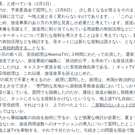
要」と述べている（2月1日）。
か、予算委員会で質問した（2月6日）。少し長くなるが答えをそのまま
目線に立てば、〜地上波と全く変わらないわけであります。」「このよ
ため、放送事業のあり方の大胆な見直しが必要だと考えています。放送
来像を見据えて、放送用に割り当てられている周波数の有効活用などに
ンターネットについて新たな規制を導入することは全く考えていない」要
の有効活用などを検討する。④ネットには新たな規制は課さない、とな
に有効利用する」
となる。
公示の前々日、安倍総理はAbemaTVに３時間にわたって出演した。選
放送できない。放送番組の編集に「政治的公平」を求めている放送法第
にしたのは、キャスター更迭を狙った安倍政権自身である。）ネットT
安倍総理は、これ以後、放送改革を訴えはじめた。
TVの双方で不要と考えるのか、総理に質問した。総理は、米国が政治的
控えさせて頂き」「専門的な見地から規制改革推進会議においてしっか
繰り返している。質問でも指摘したのだが、通信と放送が融合し視聴者か
うに、ネットにさらなる規制をかけないというなら、地上波TVも自由
す安倍総理。それはつまり、上でのべたように、
「規制のないネットの
らではないか。
入から番組編集の自由を如何に守るか、など慎重な検討が必要だ。夏ま
はないか。放送用周波数へのオークションの導入について質問したとこ
地上波TVを牽制する。それで十分だからだ。引続きこの問題を国会で取