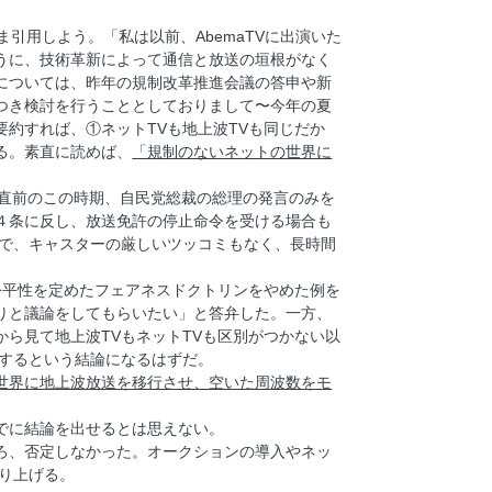
引用しよう。「私は以前、AbemaTVに出演いた
うに、技術革新によって通信と放送の垣根がなく
については、昨年の規制改革推進会議の答申や新
つき検討を行うこととしておりまして〜今年の夏
約すれば、①ネットTVも地上波TVも同じだか
る。素直に読めば、
「規制のないネットの世界に
挙直前のこの時期、自民党総裁の総理の発言のみを
４条に反し、放送免許の停止命令を受ける場合も
Vで、キャスターの厳しいツッコミもなく、長時間
公平性を定めたフェアネスドクトリンをやめた例を
りと議論をしてもらいたい」と答弁した。一方、
ら見て地上波TVもネットTVも区別がつかない以
にするという結論になるはずだ。
世界に地上波放送を移行させ、空いた周波数をモ
でに結論を出せるとは思えない。
ろ、否定しなかった。オークションの導入やネッ
り上げる。