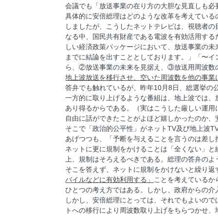
会議でも「放送事業の在り方の大胆な見直しも必
具体的に安倍総理はどのような改革を考えているの
しましたが、こうしたネットテレビは、視聴者の
なる中、国民共有財産である電波を有効活用する
しい経済政策パッケージにおいて、放送事業の未
までに結論を出すこととしております。」「〜イ
ら、②放送事業の未来を見据え、③放送用周波数
地上波放送を移行させ、空いた周波数を他の事業
答弁でも触れているが、昨年10月8日、総選挙の
一方的に取り上げるような番組は、地上波では、
あり得るからである。（実はこうした厳しい運用
自由に話ができたことがよほど嬉しかったのか、
そこで「政治的公平性」がネットTV及び地上波
あげつつも、「予断を与えることを言うのは差し
ネットに更に規制をかけることは「全くない」と
上、規制はそろえるべきである。総理の答弁のよ
そこを答えず、ネットに規制をかけないと繰り返
バイルなどに有効利用する」
ことを考えているか
ひとつの考え方ではある。しかし、政府からの介
しかし、安倍総理にとっては、それでもよいので
トへの移行により周波数取り上げをちらつかせ、