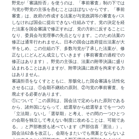
野党が「審議拒否」を使うのは、「事前審査」制の下では
与党が野党の主張を呑むことはほぼないからです。「事前
審査」は、政府の作成する法案が与党政調等の審査をパス
しなければ国会に提出できない仕組みです。党の決定を経
た法案を国会審議で修正すれば、党の方針に反することに
なり、委員会与党理事の失点となります。このため法案の
修正は通常行われません。日本の国会は政府提出法案が大
半をしめ、この仕組の下、多数与党が了承した法案が、修
正なしにどんどん成立していきます（事前審査の過程での
修正はあります）。野党の主張は、法案の附帯決議に盛り
込まれることはありますが、附帯決議に政府を拘束する力
はありません。
審議拒否をなくすとともに、形骸化した国会審議を活性化
させるには、①会期不継続の原則、②与党の事前審査、を
廃止する必要があります。
①について「この原則は、国会法で定められた原則である
から、諸外国にならって、総選挙から総選挙までを一つの
「立法期」ないし「選挙期」と考え、その間の一つひとつ
の会期を独立して考えない制度に改めることは、可能であ
る。」と芦部教授も述べています（芦部信喜「憲法」）。
国会法62条を改正し、会期をまたいでも廃案とならないよ