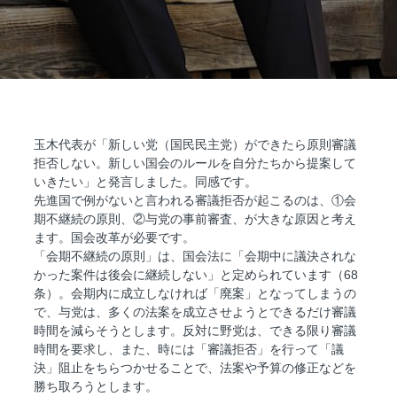
玉木代表が「新しい党（国民民主党）ができたら原則審議
拒否しない。新しい国会のルールを自分たちから提案して
いきたい」と発言しました。同感です。
先進国で例がないと言われる審議拒否が起こるのは、①会
期不継続の原則、②与党の事前審査、が大きな原因と考え
ます。国会改革が必要です。
「会期不継続の原則」は、国会法に「会期中に議決されな
かった案件は後会に継続しない」と定められています（68
条）。会期内に成立しなければ「廃案」となってしまうの
で、与党は、多くの法案を成立させようとできるだけ審議
時間を減らそうとします。反対に野党は、できる限り審議
時間を要求し、また、時には「審議拒否」を行って「議
決」阻止をちらつかせることで、法案や予算の修正などを
勝ち取ろうとします。