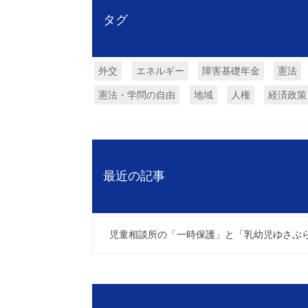
タグ
外交
エネルギー
障害基礎年金
憲法
憲法・学問の自由
地域
人権
経済政策
最近の記事
児童相談所の「一時保護」と「乳幼児ゆさぶ