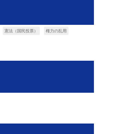
憲法（国民投票）
権力の乱用